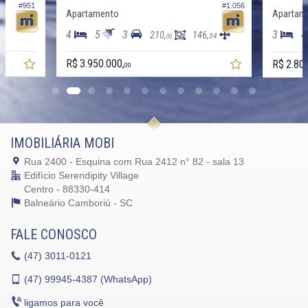
#951
#1.056
Apartamento
Apartam
4
5
3
3
4
210,
146,
34
00
R$ 3.950.000,
R$ 2.80
00
IMOBILIÁRIA MOBI
Rua 2400 - Esquina com Rua 2412 n° 82 - sala 13
Edifício Serendipity Village
Centro - 88330-414
Balneário Camboriú -
SC
FALE CONOSCO
(47)
3011-0121
(47)
99945-4387 (WhatsApp)
ligamos para você