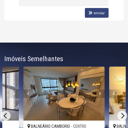
enviar
Imóveis Semelhantes
BALNEÁRIO CAMBORIÚ -
BALNE
O
CENTRO