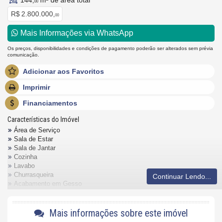
144,
m² de área total
00
R$ 2.800.000,
00
Mais Informações via WhatsApp
Os preços, disponibilidades e condições de pagamento poderão ser alterados sem prévia
comunicação.
Adicionar aos Favoritos
Imprimir
Financiamentos
Características do Imóvel
Área de Serviço
Sala de Estar
Sala de Jantar
Cozinha
Lavabo
Churrasqueira
Continuar Lendo...
Acabamento em Gesso
Fechadura Eletrônica
Características do Empreendimento
Mais informações sobre este imóvel
Sala de Jogos