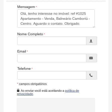
Salão de Festas
Piscina
Mensagem
Espaço Gourmet
Playground
Brinquedoteca
Piscina Infantil
Bicicletário
Elevador
Nome Completo
Entrada para Banhistas
Hall Decorado e Mobiliado
Estar Social
Email
Hidromassagem
Telefone
*
campos obrigatórios
Ao enviar você está aceitando a
política de
privacidade
.