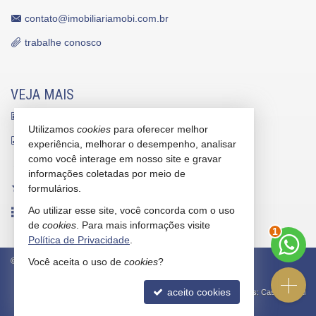
contato@imobiliariamobi.com.br
trabalhe conosco
VEJA MAIS
receba nosso newsletter
Utilizamos
cookies
para oferecer melhor
indicadores financeiros
experiência, melhorar o desempenho, analisar
como você interage em nosso site e gravar
cadastre seu imóvel
informações coletadas por meio de
imóveis favoritos
formulários.
Ao utilizar esse site, você concorda com o uso
mapa de imóveis
de
cookies
. Para mais informações visite
2
Política de Privacidade
.
©
2026
CRECI/SC 5912-J
Política de Privacidade
Você aceita o uso de
cookies
?
aceito cookies
Site para imobiliárias
: Castel Digital