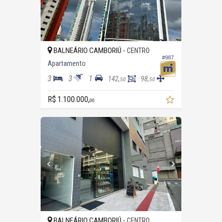
BALNEÁRIO CAMBORIÚ -
CENTRO
#987
Apartamento
3
3
1
142,
98,
50
50
R$ 1.100.000,
00
BALNEÁRIO CAMBORIÚ -
CENTRO