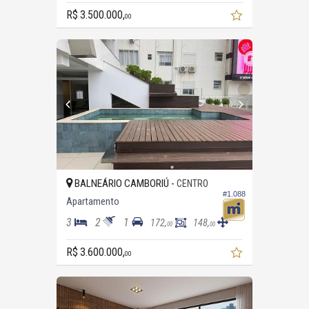
R$ 3.500.000,
00
BALNEÁRIO CAMBORIÚ -
CENTRO
#1.088
Apartamento
3
2
1
172,
148,
00
00
R$ 3.600.000,
00