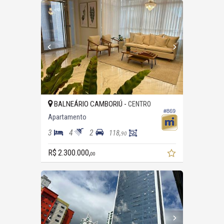
BALNEÁRIO CAMBORIÚ -
CENTRO
#869
Apartamento
3
4
2
118,
90
R$ 2.300.000,
00