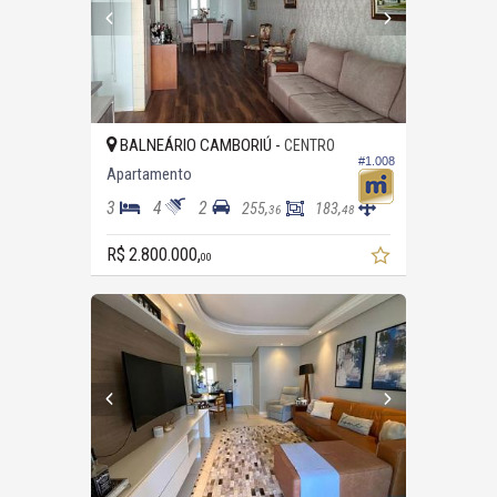
BALNEÁRIO CAMBORIÚ -
CENTRO
#1.008
Apartamento
3
4
2
255,
183,
36
48
R$ 2.800.000,
00