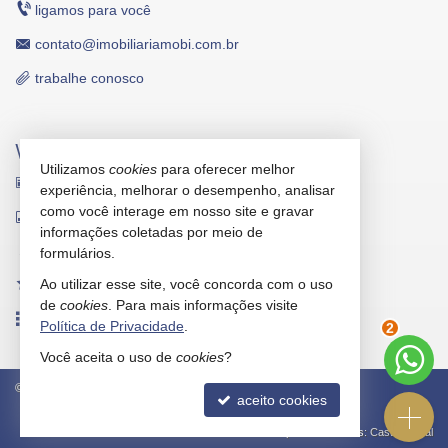
ligamos para você
contato@imobiliariamobi.com.br
trabalhe conosco
VEJA MAIS
Utilizamos
cookies
para oferecer melhor
receba nosso newsletter
experiência, melhorar o desempenho, analisar
como você interage em nosso site e gravar
indicadores financeiros
informações coletadas por meio de
cadastre seu imóvel
formulários.
Ao utilizar esse site, você concorda com o uso
imóveis favoritos
de
cookies
. Para mais informações visite
mapa de imóveis
Política de Privacidade
.
2
Você aceita o uso de
cookies
?
©
2026
CRECI/SC 5912-J
Política de Privacidade
aceito cookies
Site para imobiliárias
: Castel Digital