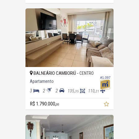
BALNEÁRIO CAMBORIÚ -
CENTRO
#1.097
Apartamento
3
2
2
135,
110,
35
21
R$ 1.790.000,
00