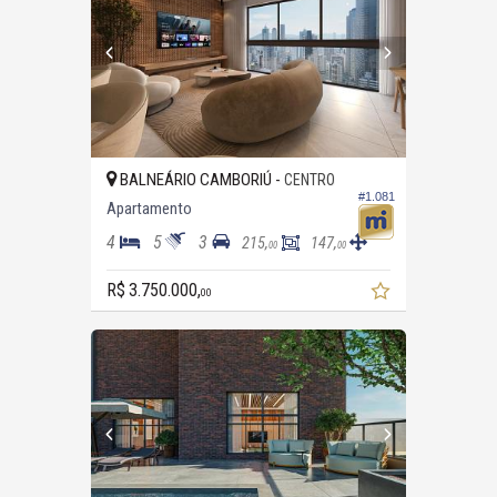
BALNEÁRIO CAMBORIÚ -
CENTRO
#1.081
Apartamento
4
5
3
215,
147,
00
00
R$ 3.750.000,
00