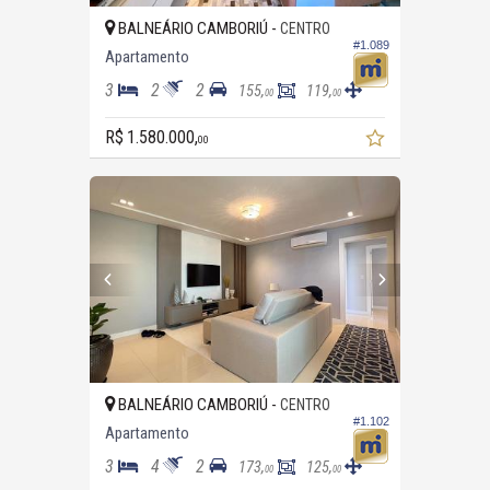
BALNEÁRIO CAMBORIÚ -
CENTRO
#1.089
Apartamento
3
2
2
155,
119,
00
00
R$ 1.580.000,
00
BALNEÁRIO CAMBORIÚ -
CENTRO
#1.102
Apartamento
3
4
2
173,
125,
00
00