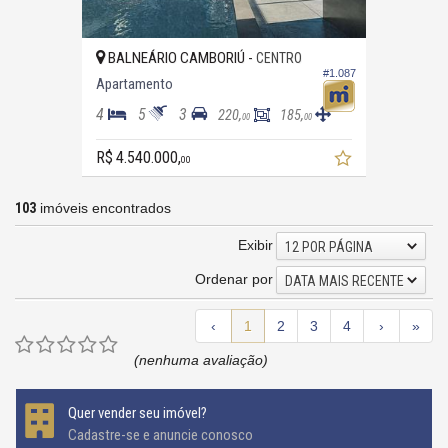
BALNEÁRIO CAMBORIÚ -
CENTRO
#1.087
Apartamento
4
5
3
220,
185,
00
00
R$ 4.540.000,
00
103
imóveis encontrados
Exibir
12 POR PÁGINA
Ordenar por
DATA MAIS RECENTE
‹
1
2
3
4
›
»
(nenhuma avaliação)
Quer vender seu imóvel?
Cadastre-se e anuncie conosco