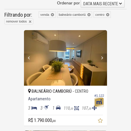
Ordenar por
DATA MAIS RECENTE
Filtrando por:
venda
balneário camboriú
centro
remover todos
BALNEÁRIO CAMBORIÚ -
CENTRO
#1.122
Apartamento
3
3
1
110,
107,
00
00
R$ 1.790.000,
00