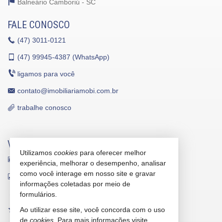
Balneário Camboriú -
SC
FALE CONOSCO
(47)
3011-0121
(47)
99945-4387 (WhatsApp)
ligamos para você
contato@imobiliariamobi.com.br
trabalhe conosco
VEJA MAIS
Utilizamos
cookies
para oferecer melhor
receba nosso newsletter
experiência, melhorar o desempenho, analisar
como você interage em nosso site e gravar
indicadores financeiros
informações coletadas por meio de
cadastre seu imóvel
formulários.
Ao utilizar esse site, você concorda com o uso
imóveis favoritos
de
cookies
. Para mais informações visite