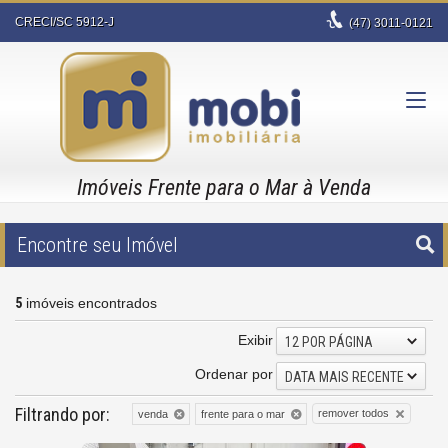
CRECI/SC 5912-J
(47)
3011-0121
Imóveis Frente para o Mar à Venda
Encontre seu Imóvel
5
imóveis encontrados
Exibir
12 POR PÁGINA
Ordenar por
DATA MAIS RECENTE
Filtrando por:
remover todos
venda
frente para o mar