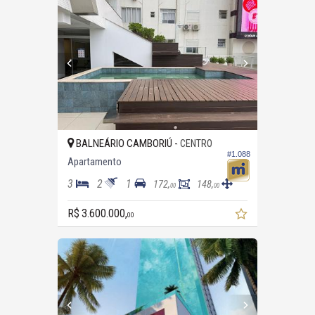
BALNEÁRIO CAMBORIÚ -
CENTRO
#1.088
Apartamento
3
2
1
172,
148,
00
00
R$ 3.600.000,
00