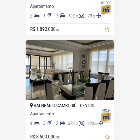
#1.009
Apartamento
2
1
1
100,
70,
00
00
R$ 1.890.000,
00
BALNEÁRIO CAMBORIÚ -
CENTRO
#919
Apartamento
4
3
2
373,
333,
00
00
R$ 8.500.000,
00