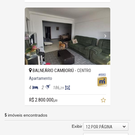
BALNEÁRIO CAMBORIÚ -
CENTRO
#880
Apartamento
4
2
186,
29
R$ 2.800.000,
00
5
imóveis encontrados
Exibir
12 POR PÁGINA