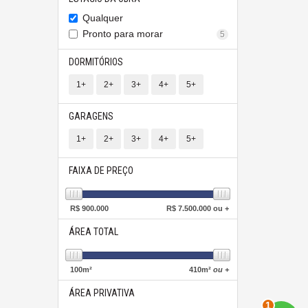
Qualquer
Pronto para morar
5
DORMITÓRIOS
1+
2+
3+
4+
5+
GARAGENS
1+
2+
3+
4+
5+
FAIXA DE PREÇO
R$
900.000
R$
7.500.000 ou +
ÁREA TOTAL
100
m²
410
m²
ou +
ÁREA PRIVATIVA
2