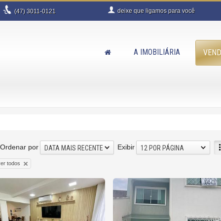
deixe que
ligamos para você
(47)
3011-0121
A IMOBILIÁRIA
VEN
Ordenar por
Exibir
DATA MAIS RECENTE
12 POR PÁGINA
er todos