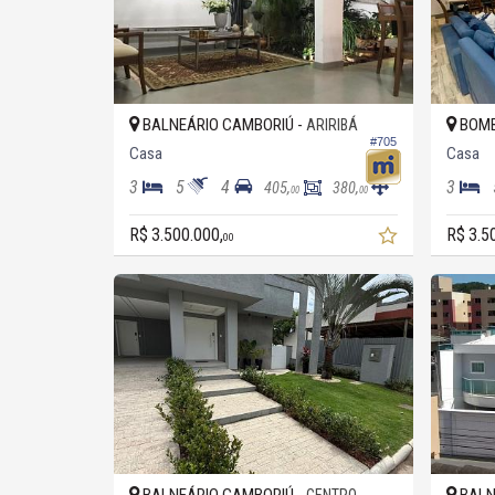
BALNEÁRIO CAMBORIÚ -
BOMB
ARIRIBÁ
#705
Casa
Casa
3
5
4
3
405,
380,
00
00
R$ 3.500.000,
R$ 3.5
00