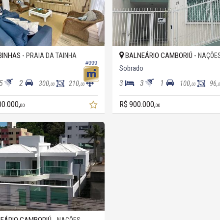
INHAS -
BALNEÁRIO CAMBORIÚ -
PRAIA DA TAINHA
NAÇÕE
#999
Sobrado
5
2
3
3
1
300,
210,
100,
96,
00
00
00
00.000,
R$ 900.000,
00
00