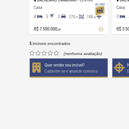
BALNEÁRIO CAMBORIÚ -
BALN
CENTRO
#1.050
Casa
Casa
4
5
3
3
270,
188,
00
00
R$ 7.500.000,
R$ 3.5
00
5
imóveis encontrados
(nenhuma avaliação)
Quer vender seu imóvel?
Cadastre-se e anuncie conosco