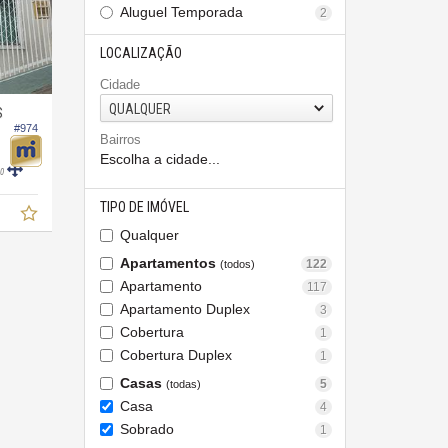
Aluguel Temporada
2
LOCALIZAÇÃO
Cidade
QUALQUER
S
#974
Bairros
Escolha a cidade...
00
TIPO DE IMÓVEL
Qualquer
Apartamentos
122
(todos)
Apartamento
117
Apartamento Duplex
3
Cobertura
1
Cobertura Duplex
1
Casas
5
(todas)
Casa
4
Sobrado
1