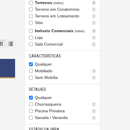
Terrenos
2
(todos)
Terreno em Condomínio
1
Terreno em Loteamento
1
Sítio
1
Imóveis Comerciais
3
(todos)
Loja
1
Sala Comercial
2
CARACTERÍSTICAS
Qualquer
Mobiliado
s
3
Sem Mobília
1
DETALHES
Qualquer
Churrasqueira
2
Piscina Privativa
3
Sacada / Varanda
1
ESTÁGIO DA OBRA