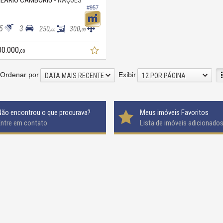
EÁRIO CAMBORIÚ -
NAÇÕES
#957
5
3
250,
300,
00
00
00.000,
00
Ordenar por
Exibir
DATA MAIS RECENTE
12 POR PÁGINA
Não encontrou o que procurava?
Meus imóveis Favoritos
Entre em contato
Lista de imóveis adicionado