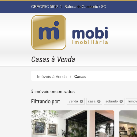
CRECI/SC 5912-J
- Balneário Camboriú /
SC
Casas à Venda
Imóveis à Venda
Casas
5
imóveis encontrados
Filtrando por:
remov
venda
casa
sobrado