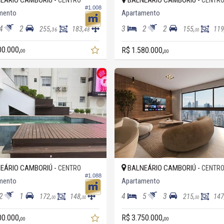
EÁRIO CAMBORIÚ -
BALNEÁRIO CAMBORIÚ -
CENTRO
CENTR
#1.008
mento
Apartamento
4
2
3
2
2
255,
183,
155,
119
36
48
00
00.000,
R$ 1.580.000,
00
00
EÁRIO CAMBORIÚ -
BALNEÁRIO CAMBORIÚ -
CENTRO
CENTR
#1.088
mento
Apartamento
2
1
4
5
3
172,
148,
215,
147
00
00
00
00.000,
R$ 3.750.000,
00
00