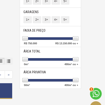
1+
2+
3+
4+
5+
GARAGENS
1+
2+
3+
4+
5+
FAIXA DE PREÇO
R$
750.000
R$
13.150.000 ou +
ÁREA TOTAL
0
m²
490
m²
ou +
ÁREA PRIVATIVA
›
»
50
m²
400
m²
ou +
2
s