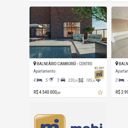
BALNEÁRIO CAMBORIÚ -
BALN
CENTRO
#1.087
Apartamento
Aparta
4
5
3
3
220,
185,
00
00
R$ 4.540.000,
R$ 2.9
00