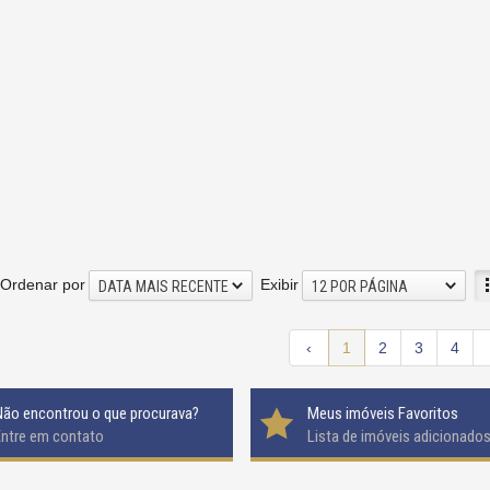
Ordenar por
Exibir
DATA MAIS RECENTE
12 POR PÁGINA
‹
1
2
3
4
Não encontrou o que procurava?
Meus imóveis Favoritos
Entre em contato
Lista de imóveis adicionado