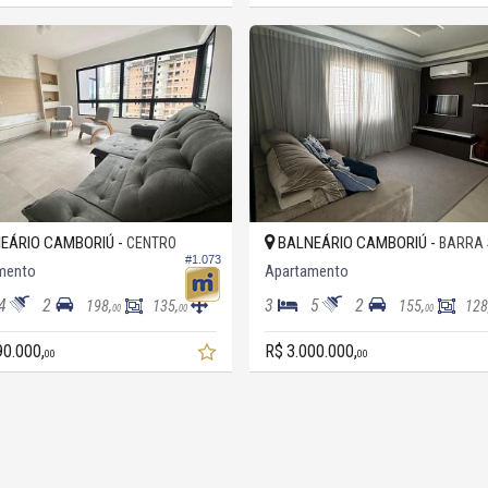
EÁRIO CAMBORIÚ -
BALNEÁRIO CAMBORIÚ -
CENTRO
BARRA 
#1.073
mento
Apartamento
4
2
3
5
2
198,
135,
155,
128
00
00
00
90.000,
R$ 3.000.000,
00
00