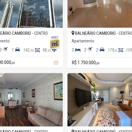
EÁRIO CAMBORIÚ -
BALNEÁRIO CAMBORIÚ -
CENTRO
CENTR
#987
mento
Apartamento
3
1
3
3
2
142,
98,
179,
159
50
50
00
00.000,
R$ 1.750.000,
00
00