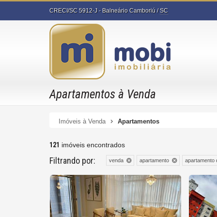
CRECI/SC 5912-J
- Balneário Camboriú /
SC
Apartamentos à Venda
Imóveis à Venda
Apartamentos
121
imóveis encontrados
Filtrando por:
venda
apartamento
apartamento 