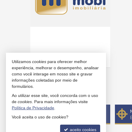
Utilizamos
cookies
para oferecer melhor
mais imóveis
experiência, melhorar o desempenho, analisar
como você interage em nosso site e gravar
121
imóveis encontrados
informações coletadas por meio de
formulários.
(nenhuma avaliação)
Ao utilizar esse site, você concorda com o uso
de
cookies
. Para mais informações visite
Política de Privacidade
.
Quer vender seu imóvel?
Você aceita o uso de
cookies
?
Cadastre-se e anuncie conosco
aceito cookies