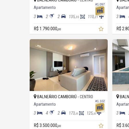
BALNEÁRIO CAMBORIÚ -
BALN
CENTRO
#1.097
Apartamento
Aparta
3
2
2
3
135,
110,
35
21
R$ 1.790.000,
R$ 2.8
00
BALNEÁRIO CAMBORIÚ -
BALN
CENTRO
#1.102
Apartamento
Aparta
3
4
2
3
173,
125,
00
00
R$ 3.500.000,
R$ 3.6
00