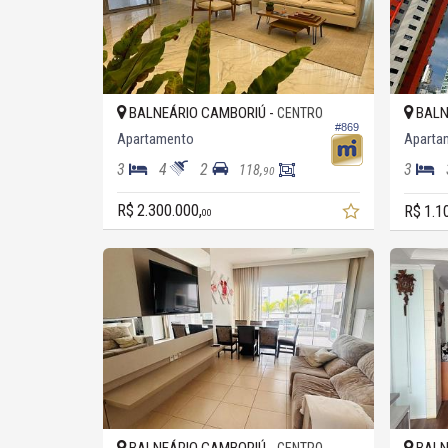
BALNEÁRIO CAMBORIÚ -
BALN
CENTRO
#869
Apartamento
Aparta
3
4
2
3
118,
90
R$ 2.300.000,
R$ 1.1
00