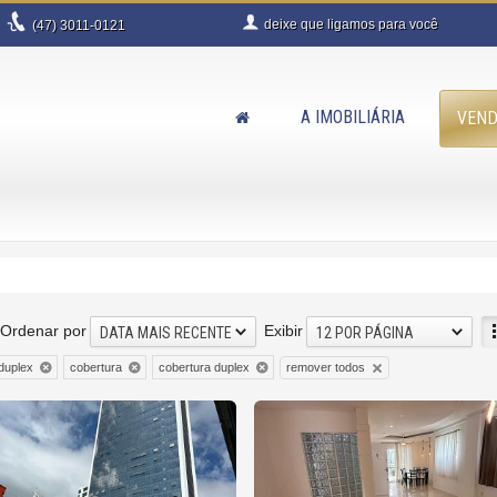
deixe que
ligamos para você
(47)
3011-0121
A IMOBILIÁRIA
VEN
Ordenar por
Exibir
DATA MAIS RECENTE
12 POR PÁGINA
remover todos
duplex
cobertura
cobertura duplex