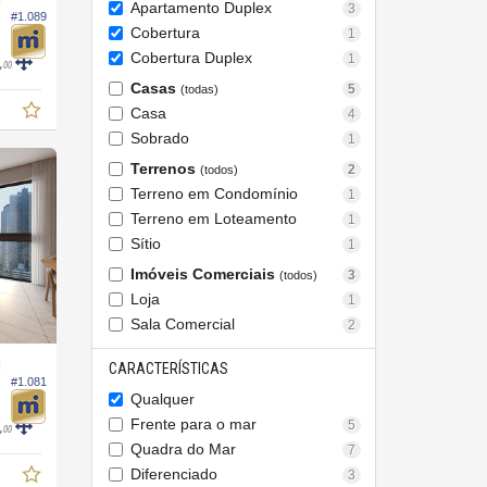
O
Apartamento Duplex
3
#1.089
Cobertura
1
Cobertura Duplex
1
,
00
Casas
5
(todas)
Casa
4
Sobrado
1
Terrenos
2
(todos)
Terreno em Condomínio
1
Terreno em Loteamento
1
Sítio
1
Imóveis Comerciais
3
(todos)
Loja
1
Sala Comercial
2
O
CARACTERÍSTICAS
#1.081
Qualquer
Frente para o mar
5
,
00
Quadra do Mar
7
Diferenciado
3