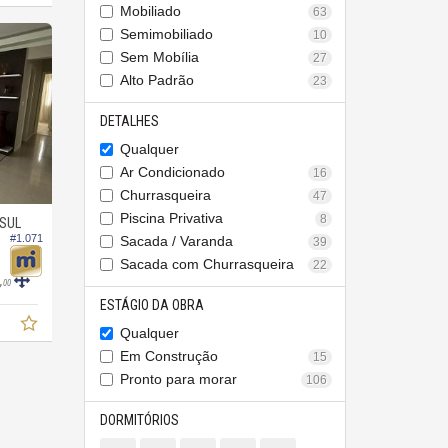
Mobiliado
63
Semimobiliado
10
Sem Mobília
27
Alto Padrão
23
DETALHES
Qualquer
Ar Condicionado
16
Churrasqueira
47
Piscina Privativa
8
SUL
#1.071
Sacada / Varanda
39
Sacada com Churrasqueira
22
,
00
ESTÁGIO DA OBRA
Qualquer
Em Construção
15
Pronto para morar
106
DORMITÓRIOS