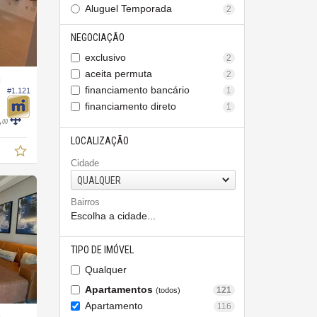
Aluguel Temporada
2
NEGOCIAÇÃO
exclusivo
2
aceita permuta
2
O
financiamento bancário
1
#1.121
financiamento direto
1
,
00
LOCALIZAÇÃO
Cidade
QUALQUER
Bairros
Escolha a cidade...
TIPO DE IMÓVEL
Qualquer
Apartamentos
121
(todos)
Apartamento
116