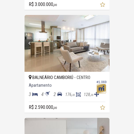
R$ 3.000.000,
00
BALNEÁRIO CAMBORIÚ -
CENTRO
#1.069
Apartamento
3
4
2
176,
128,
00
00
R$ 2.590.000,
00