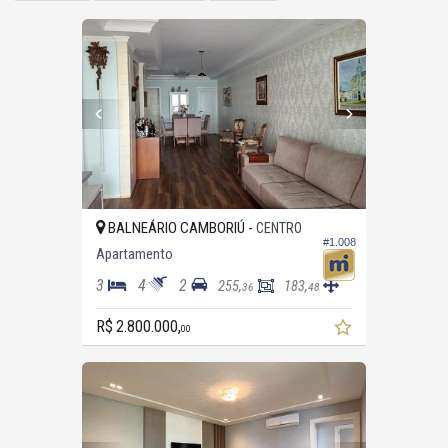
BALNEÁRIO CAMBORIÚ -
CENTRO
#1.008
Apartamento
3
4
2
255,
183,
36
48
R$ 2.800.000,
00