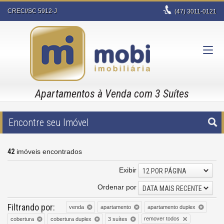
CRECI/SC 5912-J
(47)
3011-0121
Apartamentos à Venda com 3 Suítes
Encontre seu Imóvel
42
imóveis encontrados
Exibir
12 POR PÁGINA
Ordenar por
DATA MAIS RECENTE
Filtrando por:
venda
apartamento
apartamento duplex
remover todos
cobertura
cobertura duplex
3 suítes