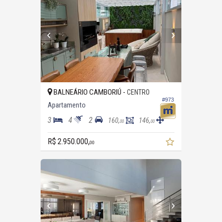
BALNEÁRIO CAMBORIÚ -
CENTRO
#973
Apartamento
3
4
2
160,
146,
00
00
R$ 2.950.000,
00