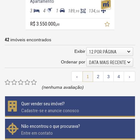
Apartamento
3
4
1
189,
134,
99
56
R$ 3.550.000,
00
42
imóveis encontrados
Exibir
12 POR PÁGINA
Ordenar por
DATA MAIS RECENTE
‹
1
2
3
4
›
(nenhuma avaliação)
Quer vender seu imóvel?
Cadastre-se e anuncie conosco
Não encontrou o que procurava?
Entre em contato