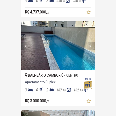
3
4
3
330,
280,
00
00
R$ 4.737.000,
00
BALNEÁRIO CAMBORIÚ -
CENTRO
#980
Apartamento Duplex
3
4
2
187,
162,
79
79
R$ 3.000.000,
00