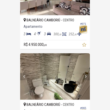
BALNEÁRIO CAMBORIÚ -
CENTRO
#971
Apartamento
3
4
3
300,
252,
00
00
R$ 4.950.000,
00
BALNEÁRIO CAMBORIÚ -
CENTRO
#965