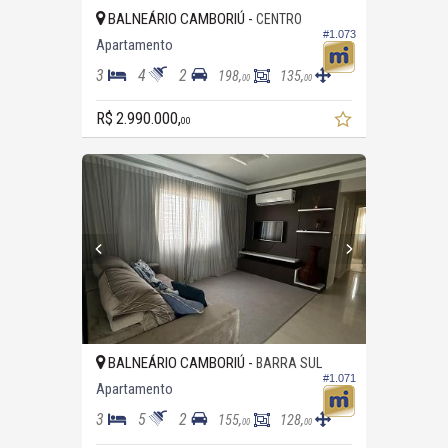
BALNEÁRIO CAMBORIÚ -
CENTRO
#1.073
Apartamento
3
4
2
198,
135,
00
00
R$ 2.990.000,
00
BALNEÁRIO CAMBORIÚ -
BARRA SUL
#1.071
Apartamento
3
5
2
155,
128,
00
00