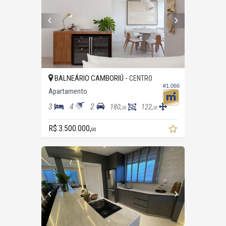
BALNEÁRIO CAMBORIÚ -
CENTRO
#1.066
Apartamento
3
4
2
180,
122,
00
00
R$ 3.500.000,
00