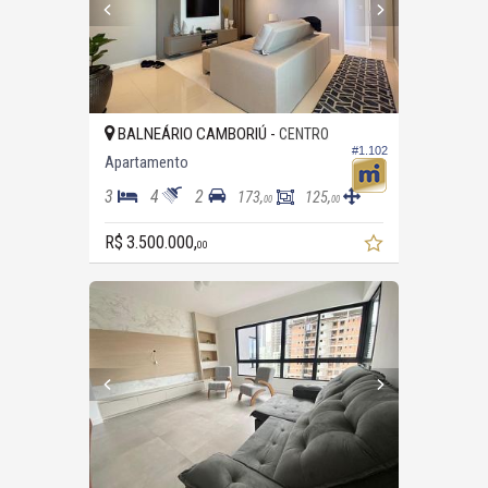
BALNEÁRIO CAMBORIÚ -
CENTRO
#1.102
Apartamento
3
4
2
173,
125,
00
00
R$ 3.500.000,
00