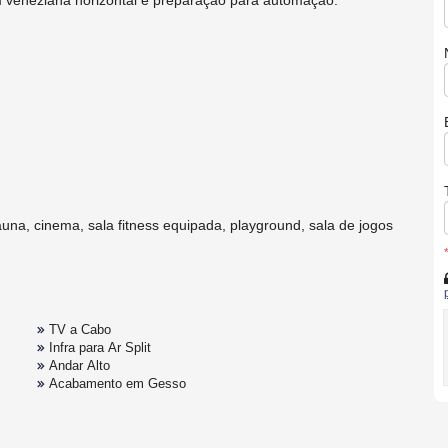
m veneziana horizontal e preparação para automação.
una, cinema, sala fitness equipada, playground, sala de jogos
TV a Cabo
Infra para Ar Split
Andar Alto
Acabamento em Gesso