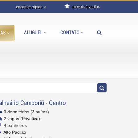
imóveis favoritos
encontre rápido
ALUGUEL
CONTATO
DAS
alneário Camboriú
-
Centro
3 dormitórios (3 suítes)
2 vagas (Privativa)
4 banheiros
Alto Padrão