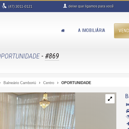
deixe que
ligamos para você
(47)
3011-0121
A IMOBILIÁRIA
VEN
-
#869
OPORTUNIDADE
Balneário Camboriú
Centro
OPORTUNIDADE
B