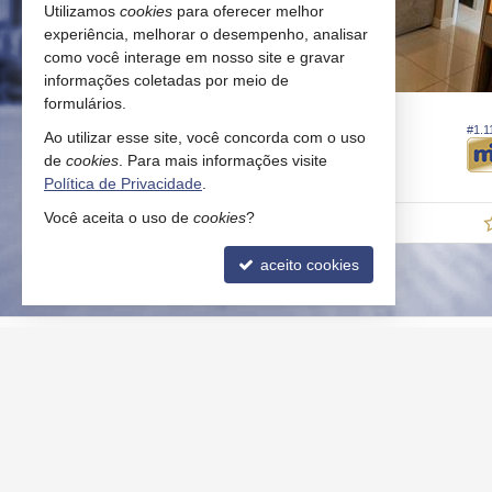
Utilizamos
cookies
para oferecer melhor
experiência, melhorar o desempenho, analisar
como você interage em nosso site e gravar
informações coletadas por meio de
formulários.
BALNEÁRIO CAMBORIÚ -
CENTRO
#1.069
#1.1
Ao utilizar esse site, você concorda com o uso
Apartamento
de
cookies
. Para mais informações visite
3
2
2
120,
107,
00
00
Política de Privacidade
.
Você aceita o uso de
cookies
?
R$ 1.880.000,
00
aceito cookies
IMOBILIÁRIA MOBI
FALE 
Rua 2400 - Esquina com Rua 2412 n°
(47)
82 - sala 13
(47)
Edifício Serendipity Village
liga
Centro - 88330-414
cont
Balneário Camboriú -
SC
trab