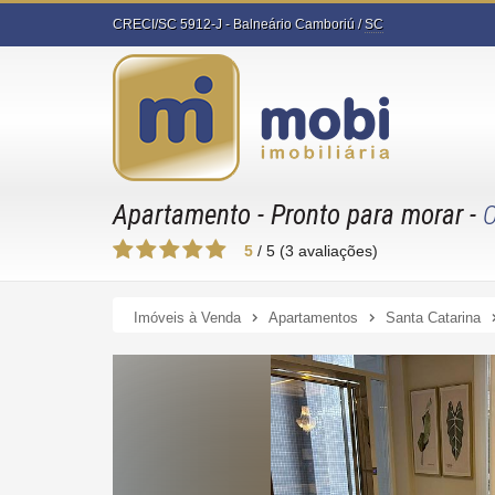
CRECI/SC 5912-J
- Balneário Camboriú /
SC
Apartamento
- Pronto para morar
-
5
/
5
(
3
avaliações)
Imóveis à Venda
Apartamentos
Santa Catarina