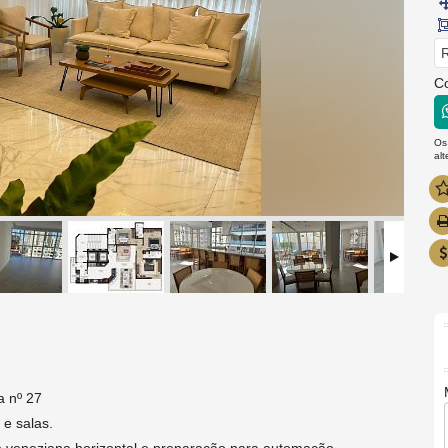
R
C
Os
al
a nº 27
 e salas.