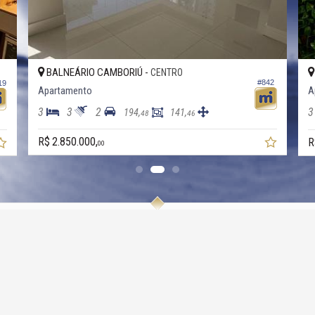
BALNEÁRIO CAMBORIÚ -
CENTRO
#842
19
Apartamento
A
3
3
2
3
194,
141,
48
46
R$ 2.850.000,
R
00
CONOSCO
VEJA MAIS
3011-0121
receba nosso newsletter
99945-4387 (WhatsApp)
indicadores financeiros
mos para você
cadastre seu imóvel
ato@imobiliariamobi.com.br
mapa de imóveis
alhe conosco