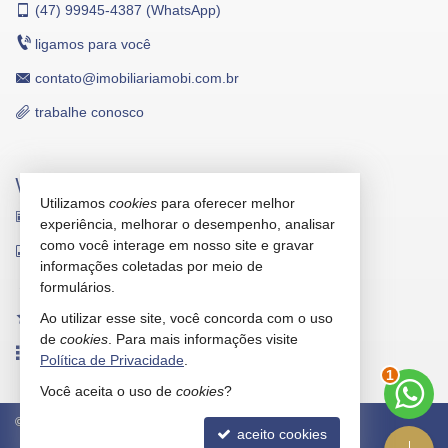
(47)
99945-4387 (WhatsApp)
ligamos para você
contato@imobiliariamobi.com.br
trabalhe conosco
VEJA MAIS
Utilizamos
cookies
para oferecer melhor
receba nosso newsletter
experiência, melhorar o desempenho, analisar
como você interage em nosso site e gravar
indicadores financeiros
informações coletadas por meio de
cadastre seu imóvel
formulários.
Ao utilizar esse site, você concorda com o uso
imóveis favoritos
de
cookies
. Para mais informações visite
mapa de imóveis
Política de Privacidade
.
1
Você aceita o uso de
cookies
?
©
2026
CRECI/SC 5912-J
Política de Privacidade
aceito cookies