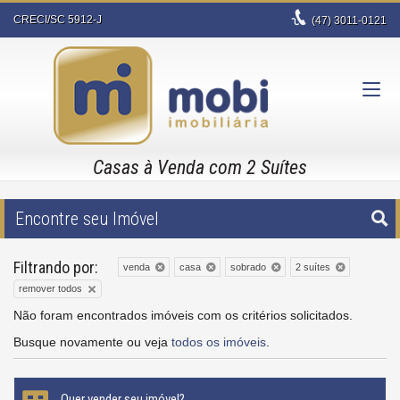
CRECI/SC 5912-J
(47)
3011-0121
Casas à Venda com 2 Suítes
Encontre seu Imóvel
Filtrando por:
venda
casa
sobrado
2 suítes
remover todos
Não foram encontrados imóveis com os critérios solicitados.
Busque novamente ou veja
todos os imóveis
.
Quer vender seu imóvel?