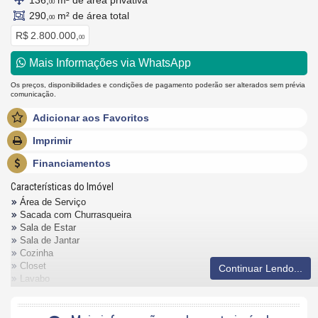
136,
m² de área privativa
00
290,
m² de área total
00
R$ 2.800.000,
00
Mais Informações via WhatsApp
Os preços, disponibilidades e condições de pagamento poderão ser alterados sem prévia
comunicação.
Adicionar aos Favoritos
Imprimir
Financiamentos
Características do Imóvel
Área de Serviço
Sacada com Churrasqueira
Sala de Estar
Sala de Jantar
Cozinha
Closet
Continuar Lendo...
Lavabo
Características do Empreendimento
Sauna