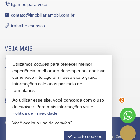
ligamos para você
contato@imobiliariamobi.com.br
trabalhe conosco
VEJA MAIS
receba nosso newsletter
Utilizamos
cookies
para oferecer melhor
indicadores financeiros
experiência, melhorar o desempenho, analisar
como você interage em nosso site e gravar
cadastre seu imóvel
informações coletadas por meio de
imóveis favoritos
formulários.
Ao utilizar esse site, você concorda com o uso
mapa de imóveis
2
de
cookies
. Para mais informações visite
Política de Privacidade
.
©
2026
CRECI/SC 5912-J
Política de Privacidade
Você aceita o uso de
cookies
?
aceito cookies
Site para imobiliárias
: Castel Digital