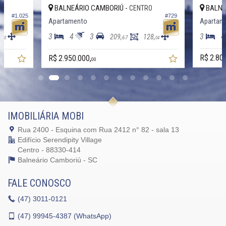
BALNEÁRIO CAMBORIÚ -
BALNE
O
CENTRO
#1.025
#729
Apartamento
Apartam
3
4
3
3
4
,
209,
128,
67
00
04
R$ 2.80
R$ 2.950.000,
00
IMOBILIÁRIA MOBI
Rua 2400 - Esquina com Rua 2412 n° 82 - sala 13
Edifício Serendipity Village
Centro - 88330-414
Balneário Camboriú -
SC
FALE CONOSCO
(47)
3011-0121
(47)
99945-4387 (WhatsApp)