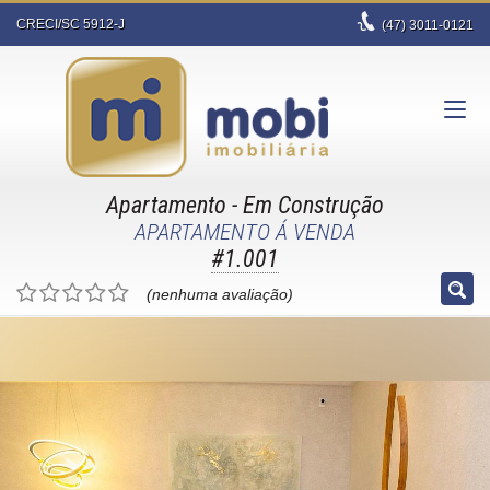
CRECI/SC 5912-J
(47)
3011-0121
Apartamento
- Em Construção
APARTAMENTO Á VENDA
#1.001
(nenhuma avaliação)