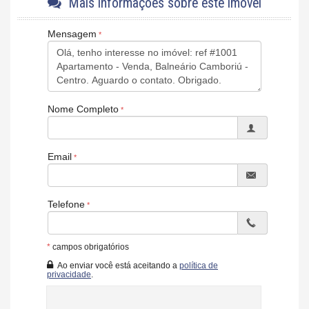
Mais informações sobre este imóvel
Sala de Jogos
Salão de Festas
Cinema
Mensagem
Piscina
Spa
Espaço Gourmet
Playground
Piscina Infantil
Bicicletário
Nome Completo
Elevador
Quadra de Padel
Lounge
Email
Telefone
*
campos obrigatórios
Ao enviar você está aceitando a
política de
privacidade
.