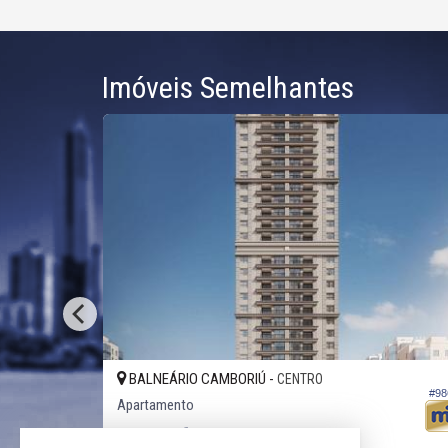
Imóveis Semelhantes
BALNEÁRIO CAMBORIÚ -
CENTRO
#98
#1.025
Apartamento
3
4
3
234,
228,
14
59