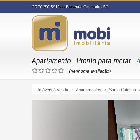
CRECI/SC 5912-J
- Balneário Camboriú /
SC
Apartamento
- Pronto para morar
-
(nenhuma avaliação)
Imóveis à Venda
Apartamentos
Santa Catarina