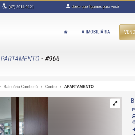
deixe que
ligamos para você
(47)
3011-0121
A IMOBILIÁRIA
VEN
-
#966
APARTAMENTO
Balneário Camboriú
Centro
APARTAMENTO
B