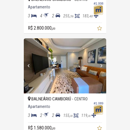
#1.008
Apartamento
3
4
2
255,
183,
36
48
R$ 2.800.000,
00
BALNEÁRIO CAMBORIÚ -
CENTRO
#1.089
Apartamento
3
2
2
155,
119,
00
00
R$ 1.580.000,
00