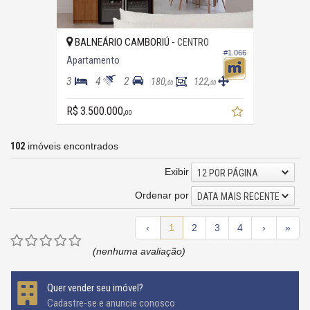
BALNEÁRIO CAMBORIÚ -
CENTRO
#1.066
Apartamento
3
4
2
180,
122,
00
00
R$ 3.500.000,
00
102
imóveis encontrados
Exibir
12 POR PÁGINA
Ordenar por
DATA MAIS RECENTE
‹
1
2
3
4
›
»
(nenhuma avaliação)
Quer vender seu imóvel?
Cadastre-se e anuncie conosco