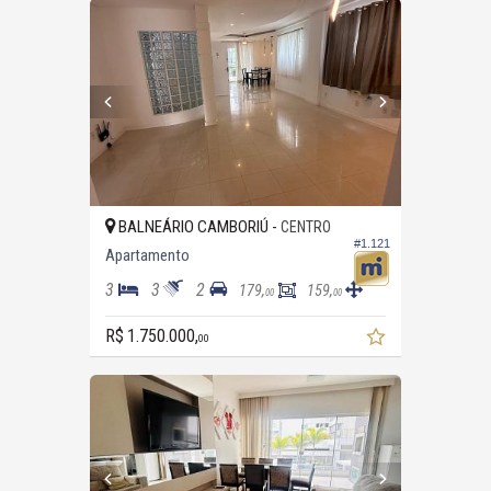
BALNEÁRIO CAMBORIÚ -
CENTRO
#1.121
Apartamento
3
3
2
179,
159,
00
00
R$ 1.750.000,
00