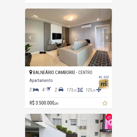
BALNEÁRIO CAMBORIÚ -
CENTRO
#1.102
Apartamento
3
4
2
173,
125,
00
00
R$ 3.500.000,
00