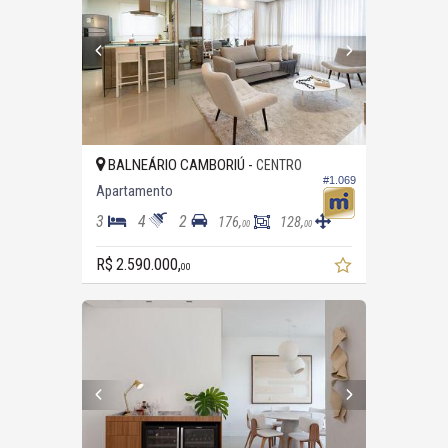
BALNEÁRIO CAMBORIÚ -
CENTRO
#1.069
Apartamento
3
4
2
176,
128,
00
00
R$ 2.590.000,
00