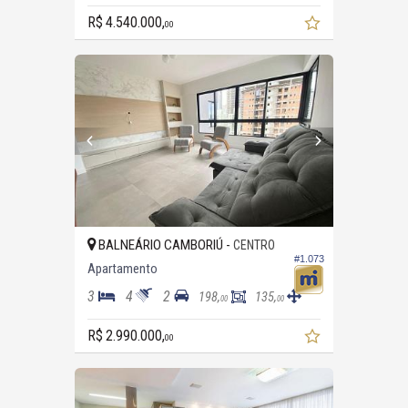
R$ 4.540.000,
00
BALNEÁRIO CAMBORIÚ -
CENTRO
#1.073
Apartamento
3
4
2
198,
135,
00
00
R$ 2.990.000,
00