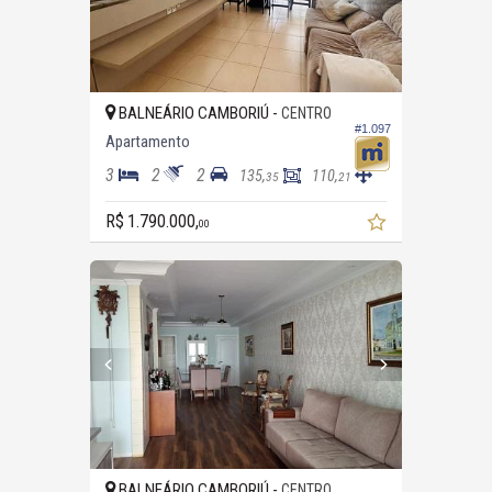
BALNEÁRIO CAMBORIÚ -
CENTRO
#1.097
Apartamento
3
2
2
135,
110,
35
21
R$ 1.790.000,
00
BALNEÁRIO CAMBORIÚ -
CENTRO