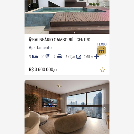
BALNEÁRIO CAMBORIÚ -
CENTRO
#1.088
Apartamento
3
2
1
172,
148,
00
00
R$ 3.600.000,
00