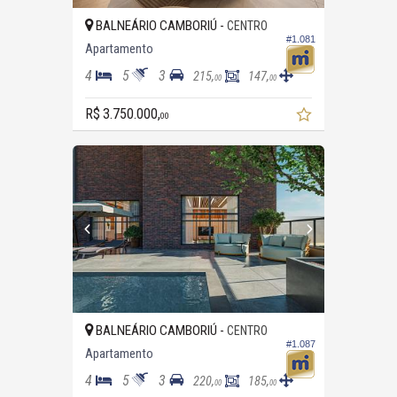
BALNEÁRIO CAMBORIÚ -
CENTRO
#1.081
Apartamento
4
5
3
215,
147,
00
00
R$ 3.750.000,
00
BALNEÁRIO CAMBORIÚ -
CENTRO
#1.087
Apartamento
4
5
3
220,
185,
00
00