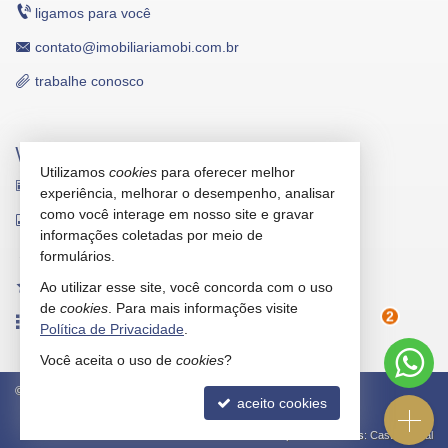
ligamos para você
contato@imobiliariamobi.com.br
trabalhe conosco
VEJA MAIS
Utilizamos
cookies
para oferecer melhor
receba nosso newsletter
experiência, melhorar o desempenho, analisar
como você interage em nosso site e gravar
indicadores financeiros
informações coletadas por meio de
cadastre seu imóvel
formulários.
Ao utilizar esse site, você concorda com o uso
imóveis favoritos
de
cookies
. Para mais informações visite
mapa de imóveis
Política de Privacidade
.
2
Você aceita o uso de
cookies
?
©
2026
CRECI/SC 5912-J
Política de Privacidade
aceito cookies
Site para imobiliárias
: Castel Digital