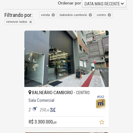
Ordenar por
DATA MAIS RECENTE
Filtrando por:
venda
balneário camboriú
centro
remover todos
BALNEÁRIO CAMBORIÚ -
CENTRO
#542
Sala Comercial
2
250,
00
R$ 3.300.000,
00