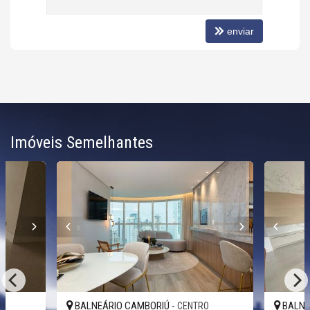
enviar
Imóveis Semelhantes
BALNEÁRIO CAMBORIÚ -
BALNE
O
CENTRO