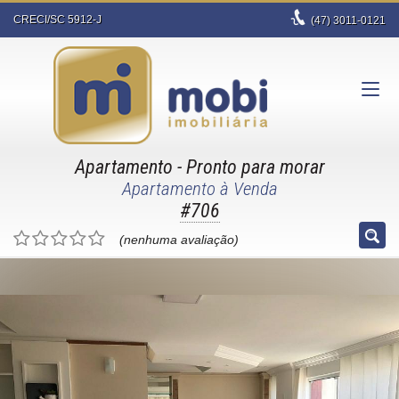
CRECI/SC 5912-J
(47)
3011-0121
Apartamento
- Pronto para morar
Apartamento à Venda
#706
(nenhuma avaliação)