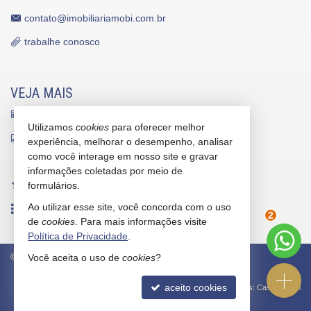
contato@imobiliariamobi.com.br
trabalhe conosco
VEJA MAIS
receba nosso newsletter
Utilizamos
cookies
para oferecer melhor
indicadores financeiros
experiência, melhorar o desempenho, analisar
como você interage em nosso site e gravar
cadastre seu imóvel
informações coletadas por meio de
imóveis favoritos
formulários.
Ao utilizar esse site, você concorda com o uso
mapa de imóveis
2
de
cookies
. Para mais informações visite
Política de Privacidade
.
©
2026
CRECI/SC 5912-J
Política de Privacidade
Você aceita o uso de
cookies
?
aceito cookies
Site para imobiliárias
: Castel Digital