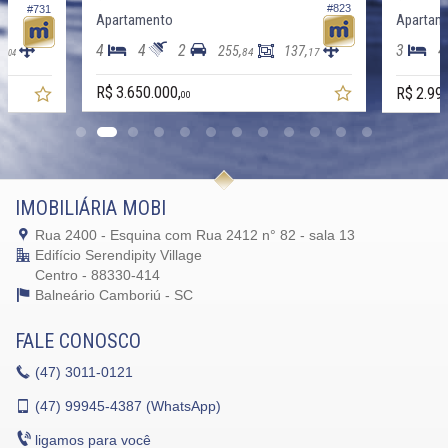
#823
#731
Apartamento
Apartam
4
4
2
3
4
8,
255,
137,
84
17
04
R$ 3.650.000,
R$ 2.99
00
IMOBILIÁRIA MOBI
Rua 2400 - Esquina com Rua 2412 n° 82 - sala 13
Edifício Serendipity Village
Centro - 88330-414
Balneário Camboriú -
SC
FALE CONOSCO
(47)
3011-0121
(47)
99945-4387 (WhatsApp)
ligamos para você