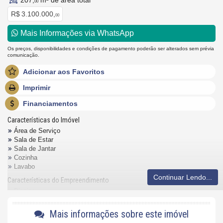
207,
m² de área total
00
R$ 3.100.000,
00
Mais Informações via WhatsApp
Os preços, disponibilidades e condições de pagamento poderão ser alterados sem prévia
comunicação.
Adicionar aos Favoritos
Imprimir
Financiamentos
Características do Imóvel
Área de Serviço
Sala de Estar
Sala de Jantar
Cozinha
Lavabo
Continuar Lendo...
Características do Empreendimento
Piscina
Espaço Gourmet
Piscina Infantil
Mais informações sobre este imóvel