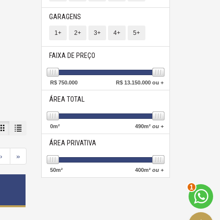
GARAGENS
1+
2+
3+
4+
5+
FAIXA DE PREÇO
R$
750.000
R$
13.150.000 ou +
ÁREA TOTAL
0
m²
490
m²
ou +
ÁREA PRIVATIVA
›
»
50
m²
400
m²
ou +
2
s