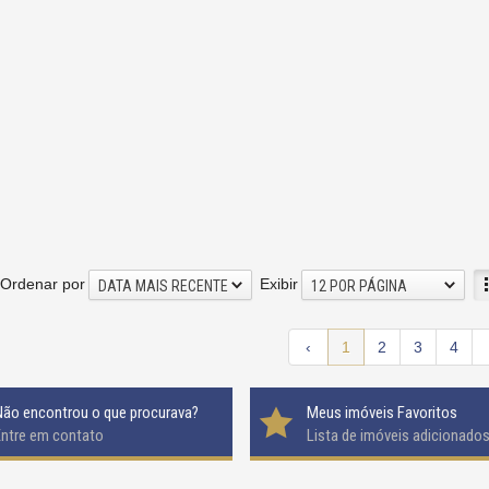
Ordenar por
Exibir
DATA MAIS RECENTE
12 POR PÁGINA
‹
1
2
3
4
Não encontrou o que procurava?
Meus imóveis Favoritos
Entre em contato
Lista de imóveis adicionado