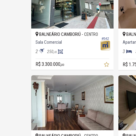
BALNEÁRIO CAMBORIÚ -
BALN
CENTRO
#542
Sala Comercial
Aparta
2
3
250,
00
R$ 3.300.000,
R$ 1.7
00