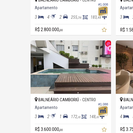
BALNEÁRIO CAMBORIÚ -
BALN
CENTRO
#1.008
Apartamento
Aparta
3
4
2
3
255,
183,
36
48
R$ 2.800.000,
R$ 1.5
00
BALNEÁRIO CAMBORIÚ -
BALN
CENTRO
#1.088
Apartamento
Aparta
3
2
1
4
172,
148,
00
00
R$ 3.600.000,
R$ 3.7
00