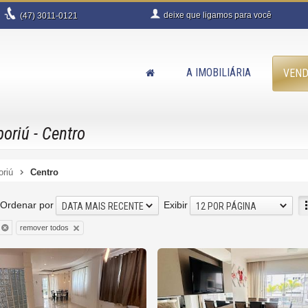
deixe que
ligamos para você
(47)
3011-0121
A IMOBILIÁRIA
VEN
oriú - Centro
oriú
Centro
Ordenar por
Exibir
DATA MAIS RECENTE
12 POR PÁGINA
remover todos