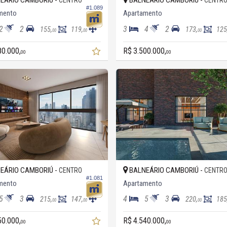
EÁRIO CAMBORIÚ -
BALNEÁRIO CAMBORIÚ -
CENTRO
CENTR
#1.089
mento
Apartamento
2
2
3
4
2
155,
119,
173,
125
00
00
00
80.000,
R$ 3.500.000,
00
00
EÁRIO CAMBORIÚ -
BALNEÁRIO CAMBORIÚ -
CENTRO
CENTR
#1.081
mento
Apartamento
5
3
4
5
3
215,
147,
220,
185
00
00
00
50.000,
R$ 4.540.000,
00
00