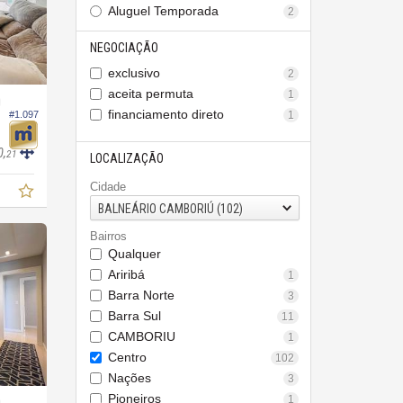
Aluguel Temporada
2
NEGOCIAÇÃO
exclusivo
2
aceita permuta
1
O
financiamento direto
1
#1.097
0,
21
LOCALIZAÇÃO
Cidade
BALNEÁRIO CAMBORIÚ (102)
Bairros
Qualquer
Ariribá
1
Barra Norte
3
Barra Sul
11
CAMBORIU
1
Centro
102
Nações
3
Pioneiros
1