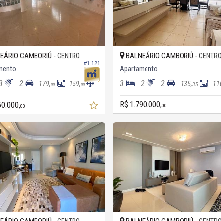
EÁRIO CAMBORIÚ -
BALNEÁRIO CAMBORIÚ -
CENTRO
CENTR
#1.121
mento
Apartamento
3
2
3
2
2
179,
159,
135,
11
35
00
00
R$ 1.790.000,
50.000,
00
00