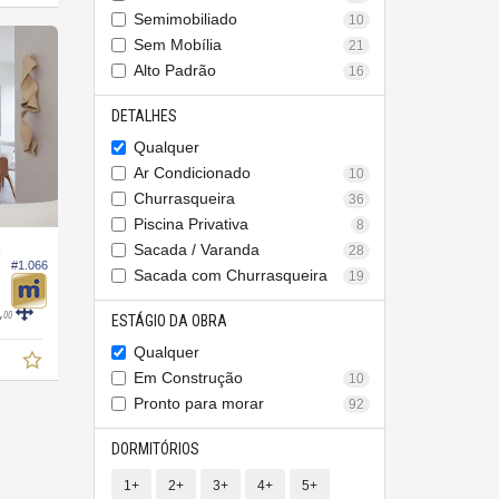
Semimobiliado
10
Sem Mobília
21
Alto Padrão
16
DETALHES
Qualquer
Ar Condicionado
10
Churrasqueira
36
Piscina Privativa
8
O
Sacada / Varanda
28
#1.066
Sacada com Churrasqueira
19
,
00
ESTÁGIO DA OBRA
Qualquer
Em Construção
10
Pronto para morar
92
DORMITÓRIOS
1+
2+
3+
4+
5+