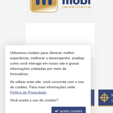
Utilizamos
cookies
para oferecer melhor
mais imóveis
experiência, melhorar o desempenho, analisar
como você interage em nosso site e gravar
102
imóveis encontrados
informações coletadas por meio de
formulários.
(nenhuma avaliação)
Ao utilizar esse site, você concorda com o uso
de
cookies
. Para mais informações visite
Política de Privacidade
.
Quer vender seu imóvel?
Você aceita o uso de
cookies
?
Cadastre-se e anuncie conosco
aceito cookies