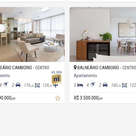
EÁRIO CAMBORIÚ -
BALNEÁRIO CAMBORIÚ -
CENTRO
CENTR
#1.069
mento
Apartamento
4
2
3
4
2
176,
128,
180,
122
00
00
00
90.000,
R$ 3.500.000,
00
00