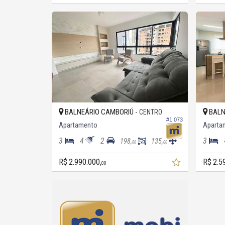
BALNEÁRIO CAMBORIÚ -
BALN
CENTRO
#1.073
Apartamento
Aparta
3
4
2
3
198,
135,
00
00
R$ 2.990.000,
R$ 2.5
00