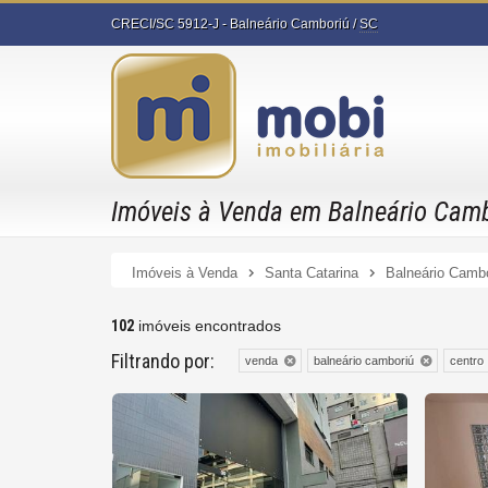
CRECI/SC 5912-J
- Balneário Camboriú /
SC
Imóveis à Venda em Balneário Camb
Imóveis à Venda
Santa Catarina
Balneário Camb
102
imóveis encontrados
Filtrando por:
venda
balneário camboriú
centro