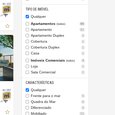
O
#1.102
TIPO DE IMÓVEL
,
00
Qualquer
Apartamentos
98
(todos)
Apartamento
93
Apartamento Duplex
3
Cobertura
1
Cobertura Duplex
1
Casa
1
Imóveis Comerciais
3
(todos)
Loja
1
Sala Comercial
2
CARACTERÍSTICAS
O
Qualquer
#1.087
Frente para o mar
5
,
Quadra do Mar
6
00
Diferenciado
3
Mobiliado
54