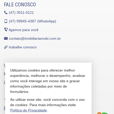
FALE CONOSCO
(47)
3011-0121
(47)
99945-4387 (WhatsApp)
ligamos para você
contato@imobiliariamobi.com.br
trabalhe conosco
VEJA MAIS
Utilizamos
cookies
para oferecer melhor
receba nosso newsletter
experiência, melhorar o desempenho, analisar
como você interage em nosso site e gravar
indicadores financeiros
informações coletadas por meio de
cadastre seu imóvel
formulários.
Ao utilizar esse site, você concorda com o uso
imóveis favoritos
de
cookies
. Para mais informações visite
mapa de imóveis
Política de Privacidade
.