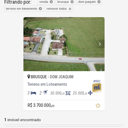
Filtrando por:
venda
brusque
dom joaquim
remover todos
terreno em loteamento
BRUSQUE -
DOM JOAQUIM
#992
Terreno em Loteamento
3
2
50.000,
25.000,
00
00
R$ 3.700.000,
00
1
imóvel encontrado