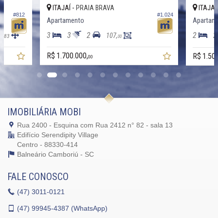
ITAJAÍ -
ITAJAÍ
PRAIA BRAVA
#812
#1.024
Apartamento
Apartam
3
3
2
2
2
9,
107,
83
00
R$ 1.700.000,
R$ 1.50
00
IMOBILIÁRIA MOBI
Rua 2400 - Esquina com Rua 2412 n° 82 - sala 13
Edifício Serendipity Village
Centro - 88330-414
Balneário Camboriú -
SC
FALE CONOSCO
(47)
3011-0121
(47)
99945-4387 (WhatsApp)