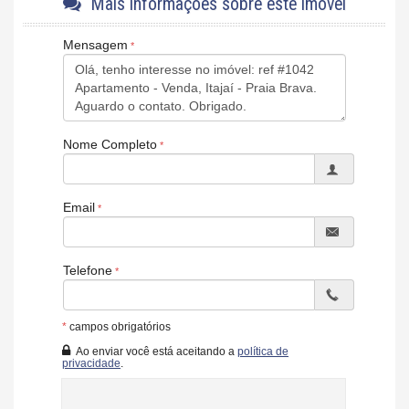
Mais informações sobre este imóvel
Piso Porcelanato
Acabamento em Gesso
Mensagem
Móveis Planejados
Características do Empreendimento
Sauna
Bar
Sala de Jogos
Salão de Festas
Nome Completo
Piscina
Spa
Espaço Gourmet
Email
Playground
Brinquedoteca
Piscina Infantil
Bicicletário
Telefone
Elevador
Depósito
Pìscina Térmica
Lounge
*
campos obrigatórios
Ao enviar você está aceitando a
política de
privacidade
.