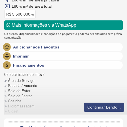
160,
m² de área privativa
00
180,
m² de área total
00
R$ 5.500.000,
00
Mais Informações via WhatsApp
Os preços, disponibilidades e condições de pagamento poderão ser alterados sem prévia
comunicação.
Adicionar aos Favoritos
Imprimir
Financiamentos
Características do Imóvel
Área de Serviço
Sacada / Varanda
Sala de Estar
Sala de Jantar
Cozinha
Hidromassagem
Continuar Lendo...
Closet
Lavabo
Banheiro Social
Churrasqueira