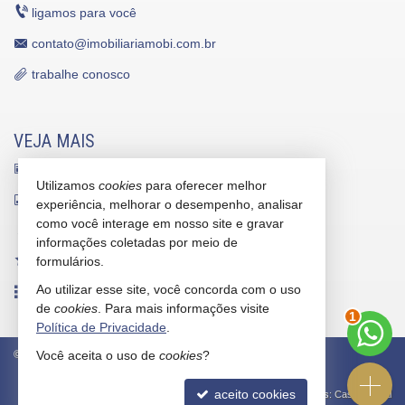
ligamos para você
contato@imobiliariamobi.com.br
trabalhe conosco
VEJA MAIS
receba nosso newsletter
Utilizamos
cookies
para oferecer melhor
indicadores financeiros
experiência, melhorar o desempenho, analisar
como você interage em nosso site e gravar
cadastre seu imóvel
informações coletadas por meio de
imóveis favoritos
formulários.
Ao utilizar esse site, você concorda com o uso
mapa de imóveis
de
cookies
. Para mais informações visite
2
Política de Privacidade
.
©
2026
CRECI/SC 5912-J
Política de Privacidade
Você aceita o uso de
cookies
?
aceito cookies
Site para imobiliárias
: Castel Digital