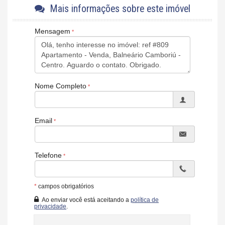
Sendo a inferior com aproximadamente 3.700m², mais de 20
Mais informações sobre este imóvel
espeços de lazer, 5 piscinas, área wellness, saúde e bem0estar,
piscina coberta aquecida com raia, sauna seca com haloterapia e
Mensagem
tijolos de sal rosa.
E a superior com aproximadamente 570m².
Os apartamentos com vista para o mar, varanda om
churrasqueira a carvão, 4 suítes, sendo uma com closet, 4
garagens, sendo uma com ponto para abastecimento de carros
Nome Completo
elétricos.
Diferencial dos apartamentos:
-
Rebaixo de gesso em todo o apartamento com cortineiros;
Email
- Revestimento de porcelanato na área social e vinílico na área
íntima dos apartamentos;
- Revestimento cerâmico nas paredes dos banheiros e áreas de
Telefone
serviço;
- Infraestrutura para aquecedor e anel de recirculação de água
quente;
*
campos obrigatórios
- Sistema mini VRF nos apartamentos com cassetes 1 via;
Ao enviar você está aceitando a
política de
- Suítes com persianas motorizadas integradas;
privacidade
.
- Infraestrutura para automação de iluminação, áudio e vídeo,