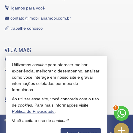
Pìscina Térmica
Sala de Reunião
ligamos para você
Entrada para Banhistas
Box de Praia
contato@imobiliariamobi.com.br
Hall Decorado e Mobiliado
Lounge
trabalhe conosco
Acessibilidade para PNE
VEJA MAIS
receba nosso newsletter
Utilizamos
cookies
para oferecer melhor
indicadores financeiros
experiência, melhorar o desempenho, analisar
como você interage em nosso site e gravar
cadastre seu imóvel
informações coletadas por meio de
imóveis favoritos
formulários.
Ao utilizar esse site, você concorda com o uso
mapa de imóveis
de
cookies
. Para mais informações visite
1
Política de Privacidade
.
©
2026
CRECI/SC 5912-J
Política de Privacidade
Você aceita o uso de
cookies
?