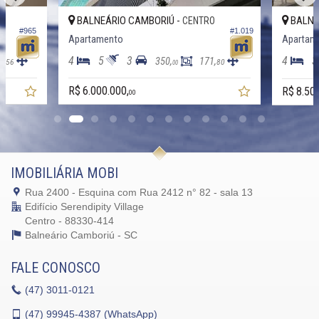
Características do Empreendimento
BALNEÁRIO CAMBORIÚ -
BALNE
O
CENTRO
Sauna
#965
#1.019
Apartamento
Apartam
Gerador
Sala de Jogos
4
5
3
4
3
4,
350,
171,
56
80
Salão de Festas
00
Cinema
R$ 6.000.000,
Spa
R$ 8.50
00
Espaço Gourmet
Espaço Fitness
Portaria 24h
Medidores Individuais
Portão Eletrônico
Playground
IMOBILIÁRIA MOBI
Brinquedoteca
Rua 2400 - Esquina com Rua 2412 n° 82 - sala 13
Pet Care
Quiosque Externo
Edifício Serendipity Village
Piscina Infantil
Centro - 88330-414
Bicicletário
Balneário Camboriú -
SC
Câmeras de Segurança
Gás Central
FALE CONOSCO
Elevador
Coworking
(47)
3011-0121
Mini Mercado
Espaço Zen
(47)
99945-4387 (WhatsApp)