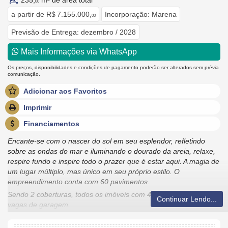
235,
m² de área total
00
a partir de
R$ 7.155.000,
Incorporação: Marena
00
Previsão de Entrega: dezembro / 2028
Mais Informações via WhatsApp
Os preços, disponibilidades e condições de pagamento poderão ser alterados sem prévia
comunicação.
Adicionar aos Favoritos
Imprimir
Financiamentos
Encante-se com o nascer do sol em seu esplendor, refletindo
sobre as ondas do mar e iluminando o dourado da areia, relaxe,
respire fundo e inspire todo o prazer que é estar aqui. A magia de
um lugar múltiplo, mas único em seu próprio estilo. O
empreendimento conta com 60 pavimentos.
Sendo 2 coberturas, todos os imóveis com 4 suítes e 3 ou 4
Continuar Lendo...
vagas de garagem.
2 amplas áreas de lazer;