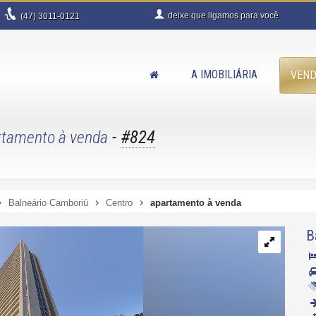
deixe que
ligamos para você
(47)
3011-0121
A IMOBILIÁRIA
VEN
-
#824
rtamento à venda
Balneário Camboriú
Centro
apartamento à venda
B