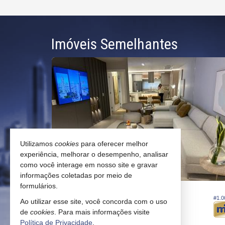
Imóveis Semelhantes
Utilizamos
cookies
para oferecer melhor
experiência, melhorar o desempenho, analisar
como você interage em nosso site e gravar
informações coletadas por meio de
formulários.
BALNEÁRIO CAMBORIÚ -
CENTRO
#1.056
#1.0
Ao utilizar esse site, você concorda com o uso
Apartamento
de
cookies
. Para mais informações visite
3
4
3
330,
280,
00
00
Política de Privacidade
.