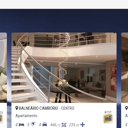
BALNEÁRIO CAMBORIÚ -
CENTRO
#737
03
Apartamento
A
4
5
4
4
446,
239,
12
52