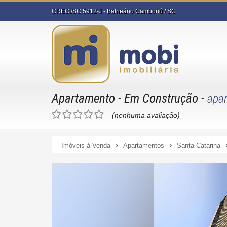
CRECI/SC 5912-J
- Balneário Camboriú /
SC
Apartamento
- Em Construção
-
apa
(nenhuma avaliação)
Imóveis à Venda
Apartamentos
Santa Catarina