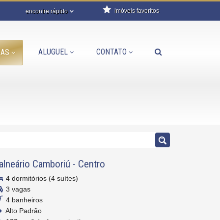
imóveis favoritos
encontre rápido
ALUGUEL
CONTATO
DAS
alneário Camboriú
-
Centro
4 dormitórios (4 suítes)
3 vagas
4 banheiros
Alto Padrão