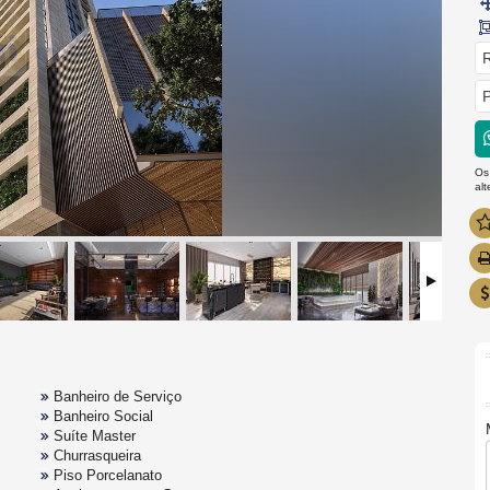
R
P
Os
al
Banheiro de Serviço
Banheiro Social
Suíte Master
Churrasqueira
Piso Porcelanato