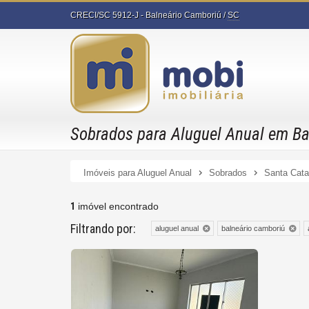
CRECI/SC 5912-J
- Balneário Camboriú /
SC
Sobrados para Aluguel Anual em Bal
Imóveis para Aluguel Anual
Sobrados
Santa Cata
1
imóvel encontrado
Filtrando por:
aluguel anual
balneário camboriú