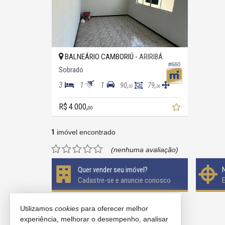
BALNEÁRIO CAMBORIÚ -
ARIRIBÁ
#660
Sobrado
3
1
1
90,
79,
00
06
R$ 4.000,
00
1
imóvel encontrado
(nenhuma avaliação)
Quer vender seu imóvel?
Cadastre-se e anuncie conosco
Utilizamos
cookies
para oferecer melhor
experiência, melhorar o desempenho, analisar