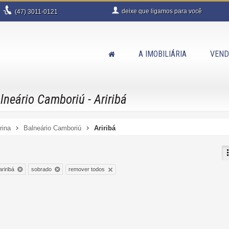
deixe que
ligamos para você
(47)
3011-0121
A IMOBILIÁRIA
VEND
neário Camboriú - Ariribá
rina
Balneário Camboriú
Ariribá
remover todos
ariribá
sobrado