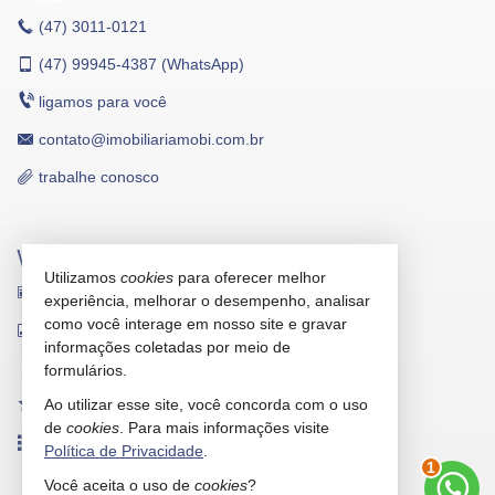
(47)
3011-0121
(47)
99945-4387 (WhatsApp)
ligamos para você
contato@imobiliariamobi.com.br
trabalhe conosco
VEJA MAIS
Utilizamos
cookies
para oferecer melhor
receba nosso newsletter
experiência, melhorar o desempenho, analisar
como você interage em nosso site e gravar
indicadores financeiros
informações coletadas por meio de
cadastre seu imóvel
formulários.
Ao utilizar esse site, você concorda com o uso
imóveis favoritos
de
cookies
. Para mais informações visite
mapa de imóveis
Política de Privacidade
.
1
Você aceita o uso de
cookies
?