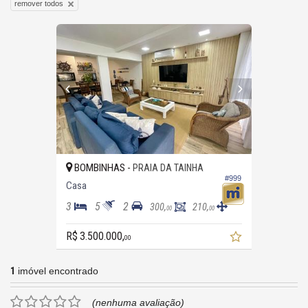
remover todos
BOMBINHAS -
PRAIA DA TAINHA
#999
Casa
3
5
2
300,
210,
00
00
R$ 3.500.000,
00
1
imóvel encontrado
(nenhuma avaliação)