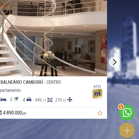
BALNEÁRIO CAMBORIÚ -
BALNEÁRI
CENTRO
#737
partamento
Apartament
5
4
4
5
446,
239,
12
52
2
$ 4.890.000,
R$ 3.950.00
00