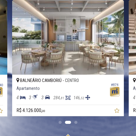
BALNEÁRIO CAMBORIÚ -
CENTRO
#874
40
Apartamento
A
4
3
3
4
284,
146,
81
52
R$ 4.126.000,
R
00