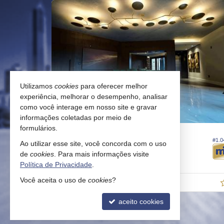
Utilizamos
cookies
para oferecer melhor
experiência, melhorar o desempenho, analisar
como você interage em nosso site e gravar
informações coletadas por meio de
formulários.
BALNEÁRIO CAMBORIÚ -
BARRA SUL
#927
#1.0
Ao utilizar esse site, você concorda com o uso
Apartamento
de
cookies
. Para mais informações visite
3
4
3
190,
153,
00
00
Política de Privacidade
.
Você aceita o uso de
cookies
?
R$ 5.200.000,
00
aceito cookies