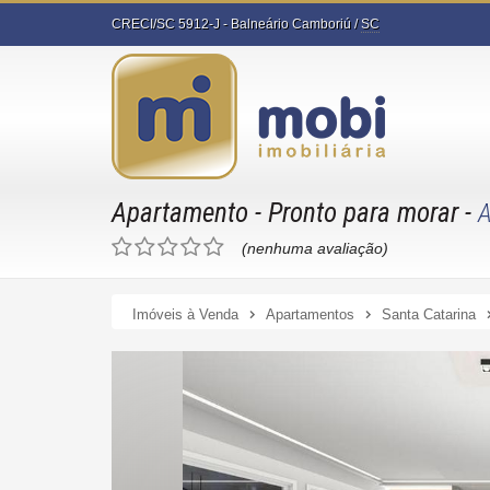
CRECI/SC 5912-J
- Balneário Camboriú /
SC
Apartamento
- Pronto para morar
-
(nenhuma avaliação)
Imóveis à Venda
Apartamentos
Santa Catarina