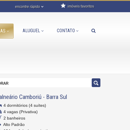
imóveis favoritos
encontre rápido
ALUGUEL
CONTATO
DAS
ORAR
alneário Camboriú
-
Barra Sul
4 dormitórios (4 suítes)
4 vagas (Privativa)
2 banheiros
Alto Padrão