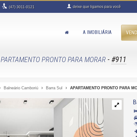
deixe que
ligamos para você
(47)
3011-0121
A IMOBILIÁRIA
VEN
-
#911
APARTAMENTO PRONTO PARA MORAR
Balneário Camboriú
Barra Sul
APARTAMENTO PRONTO PARA M
B